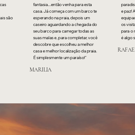
ucas
fantasia....então venha para esta
paradis
casa. Já começa com um barco te
e paz! 
ais são
esperando na praia, depois um
equipad
caseiro aguardando a chegada do
os visi
seu barco para carregar todas as
para o 
suas malas e, para completar, você
é algo 
descobre que escolheu a melhor
RAFAE
casa e melhor localização da praia.
É simplesmente um paraíso!"
MARILIA