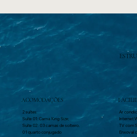
ESTR
ACOMODAÇÕES
FACILI
2 suítes:
Ar condic
Suíte 01: Cama King Size;
Internet W
Suíte 02: 03 camas de solteiro.
TV com 
01 quarto conjugado
Enxoval 