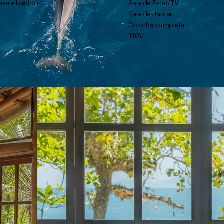
esa e banho)
Sala de Estar/TV
Sala de Jantar
Cozinha completa
110V