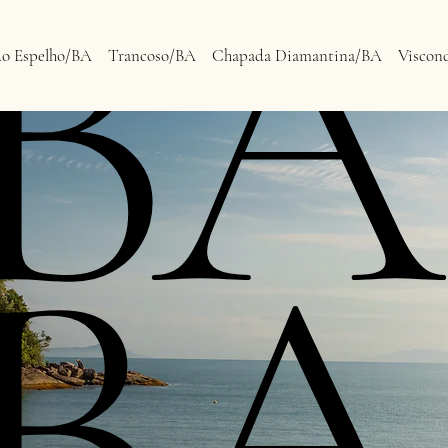
BA
do Espelho/BA
Trancoso/BA
Chapada Diamantina/BA
Viscon
BA