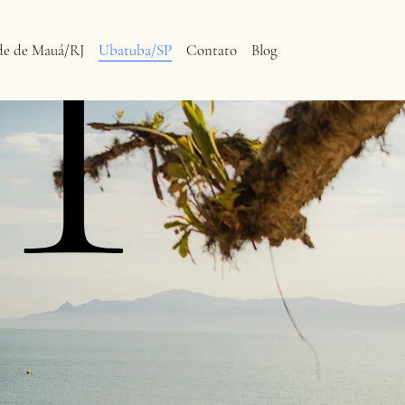
T
de de Mauá/RJ
Ubatuba/SP
Contato
Blog