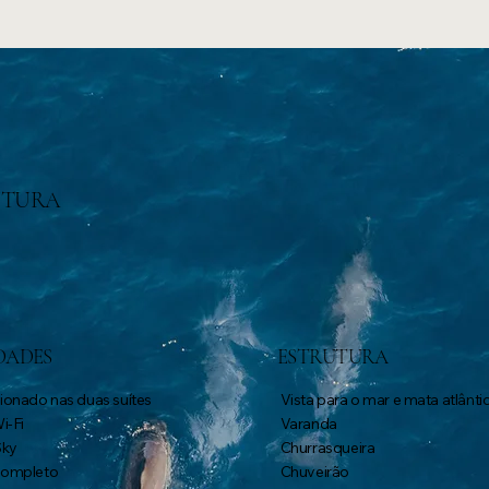
UTURA
DADES
ESTRUTURA
ionado nas duas suítes
Vista para o mar e mata atlânti
i-Fi
Varanda
Sky
Churrasqueira
completo
Chuveirão