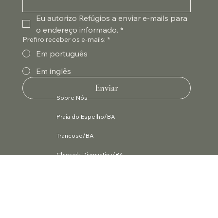
Eu autorizo Refúgios a enviar e-mails para 
o endereço informado.
*
Prefiro receber os e-mails:
*
Em português
Em inglês
Enviar
Sobre Nós
Praia do Espelho/BA
Trancoso/BA
Chapada Diamantina/BA
Visconde de Mauá/RJ
Ubatuba/SP